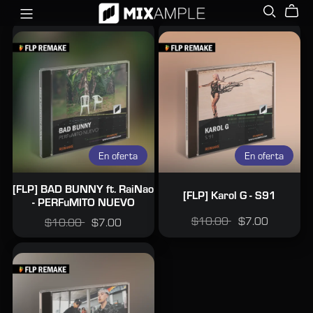
En oferta
En oferta
[FLP] BAD BUNNY ft. RaiNao
[FLP] Karol G - S91
- PERFuMITO NUEVO
$10.00
$7.00
$10.00
$7.00